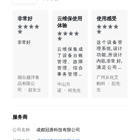
非常好
云维保使用
使用感受
体验
非常好
这个设备管
理系统,设计
云维保集成
功能,所设计
了设备台账
内容,非常 好,
管理、故障
满足公司的
管理、综合
设备管理需
事务管理、
烟台越洋食
广州从化艾
求。使用体
维护保养计
品有限公
帕科 · 彭先
中山方
验也非常好,
划，委外管
司 · 赵女士
生
诺 · 何先生
易懂,易操
理，TPM的
作。
三级管理全
流程覆盖，
使用该软件3
服务商
年多，极大
提高了维修
公司名称
成都冠唐科技有限公司
团队的工作
效率与工作