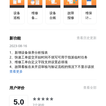
设备
维修
设备
故障
维保
巡检
备件
台账
报修
计划
管理
与任
务管
理
新功能
查看历史更新
2023-08-16
1、新增设备保养分析报表
2、快速工单提交开始时间不填写可用于指派临时任务
3、维修工单自定义字段支持设置必填项
4、故障看板在未开启审核与验证流程的情况下不显示该状
态单据数
查看更多
用户评价
查看全部
5.0
7个评价