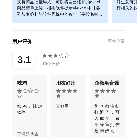
支持商品批量导入，可以将自己维护的excel
好生意有开
7、产成品入库单成本单价字段支持自定义公式
商品清单上传，根据软件提示将excel中【各
行相关的
8、调拨单的数量，成本字段支持自定义公式
列头名称】与软件系统中的各个【字段名称】
9、打印箱码去掉打印份数
做对应，导入保存即可。
10、选项设置-成本核算-入库成本/零成本的成本设置支持优
先级
11、档案自定义项最多可以支持设置30个
12、打印模板中心属性设置增加空列不打印
用户评价
查看全部
13、打印模板中心设置固定行和空白行不打印同时设置时，
当满足固定行数的情况按照固定行数打印，不满足固定行的
3.1
情况，空白行不打印
10个评价
辣鸡
用友好用
企微融合强
辣鸡，辣鸡
真好用
和企微审批
软件
打通了，可
以库存、费
用等审批信
息同步到软
玉溪廷达农
件内，方便